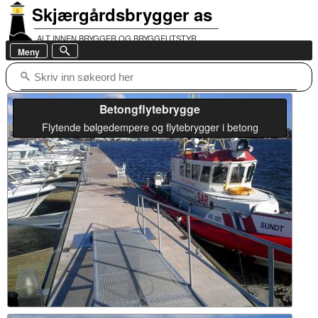
Skjærgårdsbrygger as
ALT INNEN BRYGGER OG BRYGGEUTSTYR
Meny
Båthavnveien 1, 1643 Råde
post@brygge.com
Telefon: +47 69 28 55 11
Betongflytebrygge
Flytende bølgedempere og flytebrygger i betong