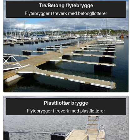
Tre/Betong flytebrygge
Flytebrygger i treverk med betongflottører
Plastflottør brygge
Flytebrygger i treverk med plastflottører